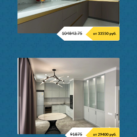
104843.75
от 33550 руб.
91875
от 29400 руб.